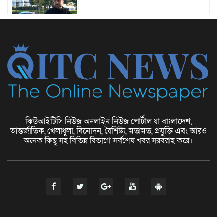
ফ্যাশন বিশ্বে নতুন চিত্র
কিউআইটিসি নিউজ অনলাইন নিউজ পোর্টাল যা বাংলাদেশ,
আন্তর্জাতিক, খেলাধুলা, বিনোদন, বৈশিষ্ট্য, মতামত, প্রযুক্তি এবং আরও
ছোট ব্যবসার ধারণা (Small Business
অনেক কিছু সহ বিভিন্ন বিভাগে সর্বশেষ খবর সরবরাহ করে।
Ideas)
দুর্গা পূজা ও হিন্দু ধর্মীয় উৎসবের মহোৎসব