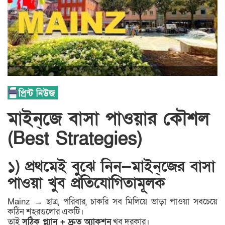
মাইন্‌জে বাসা পাওয়ার কৌশল
(Best Strategies)
১) প্রথমেই বুঝে নিন—মাইন্‌জের বাসা
পাওয়া খুব প্রতিযোগিতামূলক
Mainz → ছাত্র, পরিবার, চাকরি সব মিলিয়ে ভাড়া পাওয়া সবচেয়ে
কঠিন শহরগুলোর একটি।
তাই
সঠিক প্ল্যান + দ্রুত অ্যাকশন
খুব দরকার।