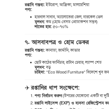
রপ্তানি গন্তব্য:
ইউরোপ, আফ্রিকা, মালয়েশিয়া
পণ্য:
হারবাল সাবান, অ্যালোভেরা জেল, নারকেল তেল
মূলধন:
কম (হোম-বেসড প্রোডাকশন সম্ভব)
লাভের হার:
৫০–৭০%
৭. আসবাবপত্র ও হোম ডেকর
রপ্তানি গন্তব্য:
কানাডা, জার্মানি, কাতার
পণ্য:
ছোট কাঠের ফার্নিচার, রাটান চেয়ার, ল্যাম্প শেড
মূলধন:
বড়
চাহিদা:
“Eco Wood Furniture” বিদেশে খুব জনপ
✈️
রপ্তানির ধাপ সংক্ষেপে:
পণ্য নির্বাচন করুন
(উপরের যেকোনো একটি বা দুটি
রপ্তানি লাইসেন্স (EXP) ও ব্যবসা রেজিস্ট্রেশন ক