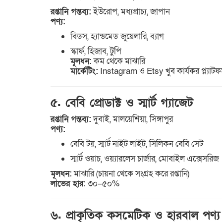
রপ্তানি গন্তব্য:
ইউরোপ, মধ্যপ্রাচ্য, জাপান
পণ্য:
বিডস, হ্যান্ডমেড জুয়েলারি, ব্যাগ
স্কার্ফ, হিজাব, টুপি
মূলধন:
কম থেকে মাঝারি
মার্কেটিং:
Instagram ও Etsy খুব কার্যকর প্ল্যাটফর
৫. বেবি প্রোডাক্ট ও স্মার্ট গ্যাজেট
রপ্তানি গন্তব্য:
দুবাই, মালয়েশিয়া, সিঙ্গাপুর
পণ্য:
বেবি টয়, স্মার্ট নাইট লাইট, সিলিকন বেবি সেট
স্মার্ট ওয়াচ, ওয়্যারলেস চার্জার, মোবাইল এক্সেসরিজ
মূলধন:
মাঝারি (চায়না থেকে সংগ্রহ করে রপ্তানি)
লাভের হার:
৩০–৫০%
৬. প্রাকৃতিক কসমেটিক ও হারবাল পণ্য