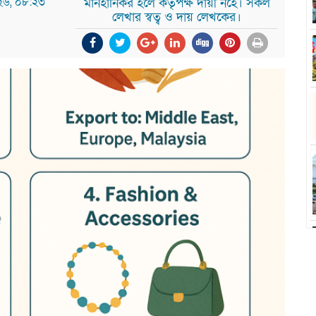
০২৬, ০৮:২৩
মানহানিকর হলে কর্তৃপক্ষ দায়ী নহে। সকল
লেখার স্বত্ব ও দায় লেখকের।