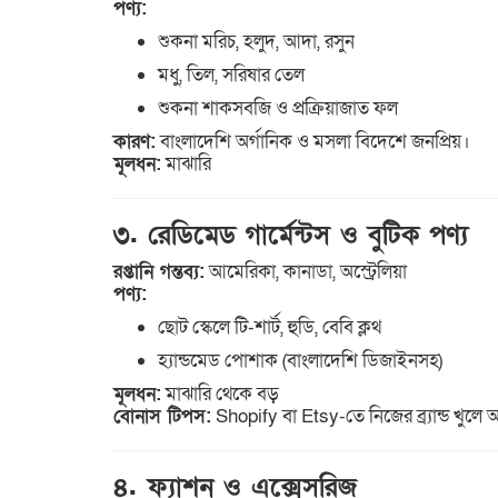
পণ্য:
শুকনা মরিচ, হলুদ, আদা, রসুন
মধু, তিল, সরিষার তেল
শুকনা শাকসবজি ও প্রক্রিয়াজাত ফল
কারণ:
বাংলাদেশি অর্গানিক ও মসলা বিদেশে জনপ্রিয়।
মূলধন:
মাঝারি
৩. রেডিমেড গার্মেন্টস ও বুটিক পণ্য
রপ্তানি গন্তব্য:
আমেরিকা, কানাডা, অস্ট্রেলিয়া
পণ্য:
ছোট স্কেলে টি-শার্ট, হুডি, বেবি ক্লথ
হ্যান্ডমেড পোশাক (বাংলাদেশি ডিজাইনসহ)
মূলধন:
মাঝারি থেকে বড়
বোনাস টিপস:
Shopify বা Etsy-তে নিজের ব্র্যান্ড খুলে
৪. ফ্যাশন ও এক্সেসরিজ