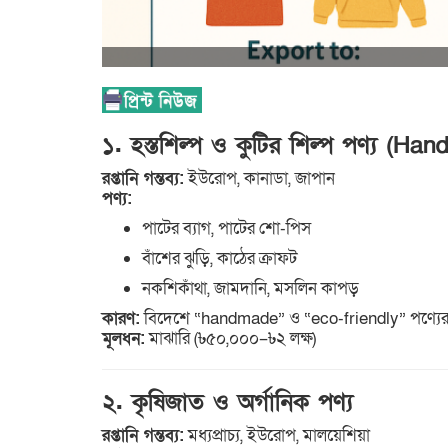
১. হস্তশিল্প ও কুটির শিল্প পণ্য (H
রপ্তানি গন্তব্য:
ইউরোপ, কানাডা, জাপান
পণ্য:
পাটের ব্যাগ, পাটের শো-পিস
বাঁশের ঝুড়ি, কাঠের ক্রাফট
নকশিকাঁথা, জামদানি, মসলিন কাপড়
কারণ:
বিদেশে “handmade” ও “eco-friendly” পণ্যের
মূলধন:
মাঝারি (৳৫০,০০০–৳২ লক্ষ)
২. কৃষিজাত ও অর্গানিক পণ্য
রপ্তানি গন্তব্য:
মধ্যপ্রাচ্য, ইউরোপ, মালয়েশিয়া