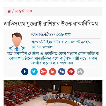
/
আন্তর্জাতিক
জাতিসংঘে যুক্তরাষ্ট্র-রাশিয়ার উত্তপ্ত বাক্যবিনিময়
/ ৫২৮ বার
স্টাফ রিপোর্টারঃ
আপডেট টাইমঃ শনিবার, ০৮ অগাস্ট ২০২৬,
১০:০৮ অপরাহ্ন
অত্র অনলাইন পোর্টাল এ প্রকাশিত কোন সংবাদ কোন ব্যক্তি বা
কোন প্রতিষ্ঠানের মানহানিকর হলে কর্তৃপক্ষ দায়ী নহে। সকল
লেখার স্বত্ব ও দায় লেখকের।