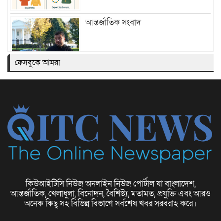
আন্তর্জাতিক সংবাদ
ফেসবুকে আমরা
ফ্যাশন বিশ্বে নতুন চিত্র
ছোট ব্যবসার ধারণা (Small Business
কিউআইটিসি নিউজ অনলাইন নিউজ পোর্টাল যা বাংলাদেশ,
Ideas)
আন্তর্জাতিক, খেলাধুলা, বিনোদন, বৈশিষ্ট্য, মতামত, প্রযুক্তি এবং আরও
অনেক কিছু সহ বিভিন্ন বিভাগে সর্বশেষ খবর সরবরাহ করে।
দুর্গা পূজা ও হিন্দু ধর্মীয় উৎসবের মহোৎসব