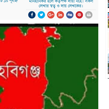
১০ পূর্বাহ্ন
মানহানিকর হলে কর্তৃপক্ষ দায়ী নহে। সকল
লেখার স্বত্ব ও দায় লেখকের।