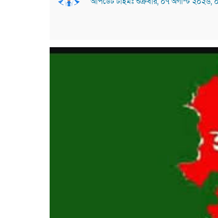
আপডেট টাইমঃ শুক্রবার, ০৭ অগাস্ট ২০২৬, ০৮: