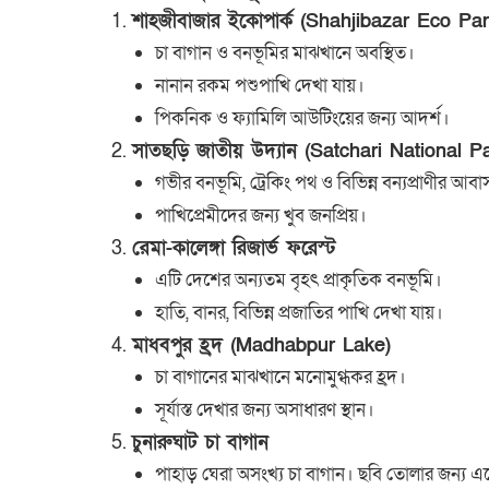
1.
শাহজীবাজার ইকোপার্ক (Shahjibazar Eco Par
চা বাগান ও বনভূমির মাঝখানে অবস্থিত।
নানান রকম পশুপাখি দেখা যায়।
পিকনিক ও ফ্যামিলি আউটিংয়ের জন্য আদর্শ।
2.
সাতছড়ি জাতীয় উদ্যান (Satchari National P
গভীর বনভূমি, ট্রেকিং পথ ও বিভিন্ন বন্যপ্রাণীর আবা
পাখিপ্রেমীদের জন্য খুব জনপ্রিয়।
3.
রেমা-কালেঙ্গা রিজার্ভ ফরেস্ট
এটি দেশের অন্যতম বৃহৎ প্রাকৃতিক বনভূমি।
হাতি, বানর, বিভিন্ন প্রজাতির পাখি দেখা যায়।
4.
মাধবপুর হ্রদ (Madhabpur Lake)
চা বাগানের মাঝখানে মনোমুগ্ধকর হ্রদ।
সূর্যাস্ত দেখার জন্য অসাধারণ স্থান।
5.
চুনারুঘাট চা বাগান
পাহাড় ঘেরা অসংখ্য চা বাগান। ছবি তোলার জন্য একে