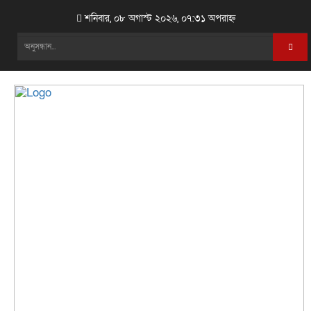
শনিবার, ০৮ অগাস্ট ২০২৬, ০৭:৩১ অপরাহ্ন