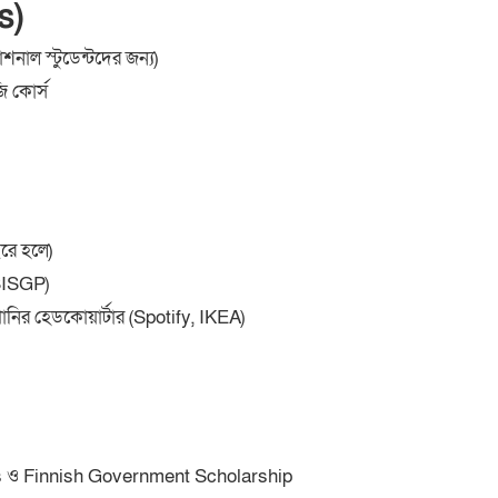
s)
শনাল স্টুডেন্টদের জন্য)
জি কোর্স
রে হলে)
SISGP)
ির হেডকোয়ার্টার (Spotify, IKEA)
s ও Finnish Government Scholarship