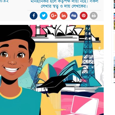
১০:৪২
মানহানিকর হলে কর্তৃপক্ষ দায়ী নহে। সকল
লেখার স্বত্ব ও দায় লেখকের।