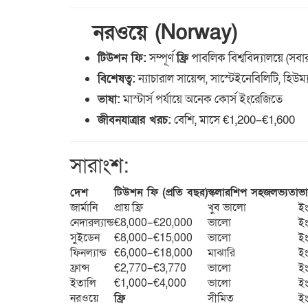
নরওয়ে (Norway)
টিউশন ফি:
সম্পূর্ণ
ফ্রি
পাবলিক বিশ্ববিদ্যালয়ে (সবার
বিশেষত্ব:
ন্যাচারাল সায়েন্স, সাস্টেইনেবিলিটি, হিউম
ভাষা:
মাস্টার্স পর্যায়ে অনেক কোর্স ইংরেজিতে
জীবনযাত্রার খরচ:
বেশি, মাসে €1,200–€1,600
সারাংশ:
দেশ
টিউশন ফি (প্রতি বছর)
স্কলারশিপ সহজলভ্যতা
ভা
জার্মানি
প্রায় ফ্রি
খুব ভালো
ইং
নেদারল্যান্ড
€8,000–€20,000
ভালো
ই
সুইডেন
€8,000–€15,000
ভালো
ই
ফিনল্যান্ড
€6,000–€18,000
মাঝারি
ই
ফ্রান্স
€2,770–€3,770
ভালো
ইং
ইতালি
€1,000–€4,000
ভালো
ই
নরওয়ে
ফ্রি
সীমিত
ই