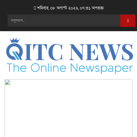
শনিবার, ০৮ অগাস্ট ২০২৬, ০৭:৩১ অপরাহ্ন