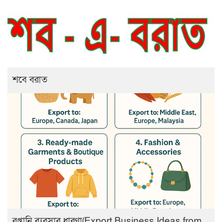
শবে বরাত
রপ্তানি ব্যবসার ধারণা(Export Business Ideas from