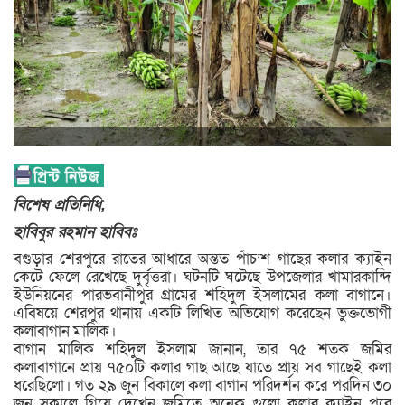
বিশেষ প্রতিনিধি,
হাবিবুর রহমান হাবিবঃ
বগুড়ার শেরপুরে রাতের আধারে অন্তত পাঁচ’শ গাছের কলার ক্যাইন
কেটে ফেলে রেখেছে দুর্বৃত্তরা। ঘটনটি ঘটেছে উপজেলার খামারকান্দি
ইউনিয়নের পারভবানীপুর গ্রামের শহিদুল ইসলামের কলা বাগানে।
এবিষয়ে শেরপুর থানায় একটি লিখিত অভিযোগ করেছেন ভুক্তভোগী
কলাবাগান মালিক।
বাগান মালিক শহিদুল ইসলাম জানান, তার ৭৫ শতক জমির
কলাবাগানে প্রায় ৭৫০টি কলার গাছ আছে যাতে প্রায় সব গাছেই কলা
ধরেছিলো। গত ২৯ জুন বিকালে কলা বাগান পরিদর্শন করে পরদিন ৩০
জুন সকালে গিয়ে দেখেন জমিতে অনেক গুলো কলার ক্যাইন পরে