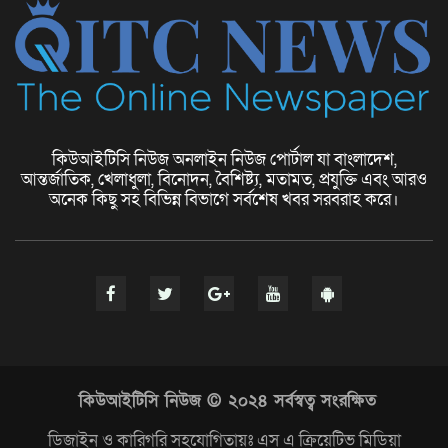
কিউআইটিসি নিউজ অনলাইন নিউজ পোর্টাল যা বাংলাদেশ,
ফ্যাশন বিশ্বে নতুন চিত্র
আন্তর্জাতিক, খেলাধুলা, বিনোদন, বৈশিষ্ট্য, মতামত, প্রযুক্তি এবং আরও
অনেক কিছু সহ বিভিন্ন বিভাগে সর্বশেষ খবর সরবরাহ করে।
ছোট ব্যবসার ধারণা (Small Business
Ideas)
দুর্গা পূজা ও হিন্দু ধর্মীয় উৎসবের মহোৎসব
কিউআইটিসি নিউজ © ২০২৪ সর্বস্বত্ব সংরক্ষিত
ডিজাইন ও কারিগরি সহযোগিতায়ঃ এস এ ক্রিয়েটিভ মিডিয়া