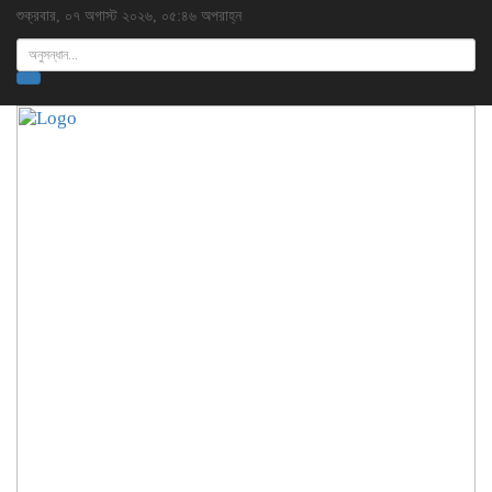
শুক্রবার, ০৭ অগাস্ট ২০২৬, ০৫:৪৬ অপরাহ্ন