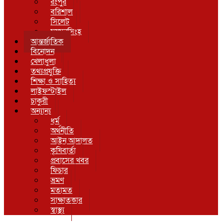
রংপুর
বরিশাল
সিলেট
ময়মনসিংহ
আন্তর্জাতিক
বিনোদন
খেলাধুলা
তথ্যপ্রযুক্তি
শিক্ষা ও সাহিত্য
লাইফস্টাইল
চাকুরী
অন্যান্য
ধর্ম
অর্থনীতি
আইন আদালত
কৃষিবার্তা
প্রবাসের খবর
ফিচার
ভ্রমণ
মতামত
সাক্ষাতকার
স্বাস্থ্য