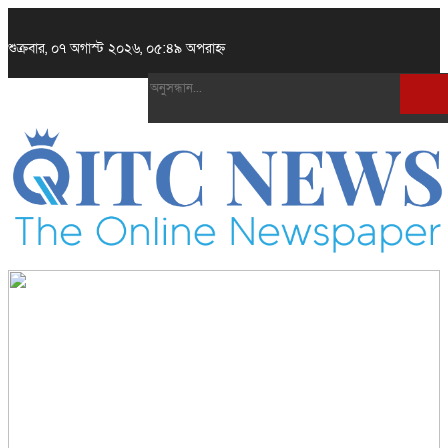
শুক্রবার, ০৭ অগাস্ট ২০২৬, ০৫:৪৯ অপরাহ্ন